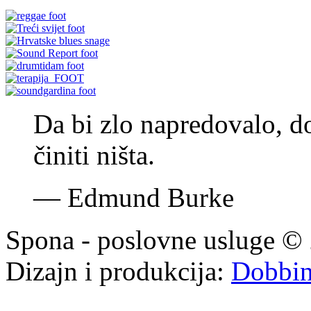
Zagrebački kvartet
Zvonimir Varga
Da bi zlo napredovalo, do
činiti ništa.
—
Edmund Burke