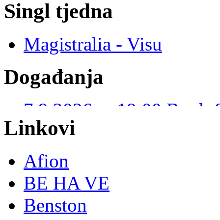
Singl tjedna
Magistralia - Visu
Događanja
7.9.2026. u 19:00 Book 
Kustošija – I. JUDAŠ
(violina) (Slobodan ulaz)
Linkovi
Afion