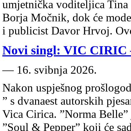
umjetnička voditeljica Tina 
Borja Močnik, dok će moder
i publicist Davor Hrvoj. O
Novi singl: VIC CIRIC
―
16. svibnja 2026.
Nakon uspješnog prošlogodi
” s dvanaest autorskih pjes
Vica Cirica. ”​Norma Belle​”
”Soul & Pepper” koji će sad