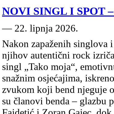
NOVI SINGL I SPOT – 
―
22. lipnja 2026.
Nakon zapaženih singlova i 
njihov autentični rock izrič
singl „Tako moja“, emotivn
snažnim osjećajima, iskren
zvukom koji bend njeguje o
su članovi benda – glazbu p
Fajdetić i Zoran Gajec, do