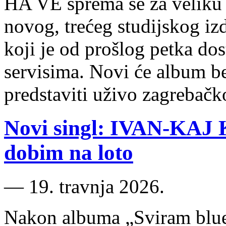
HA VE sprema se za veliku
novog, trećeg studijskog i
koji je od prošlog petka do
servisima. Novi će album be
predstaviti uživo zagrebač
Novi singl: IVAN-KAJ
dobim na loto
―
19. travnja 2026.
Nakon albuma „Sviram ​blue