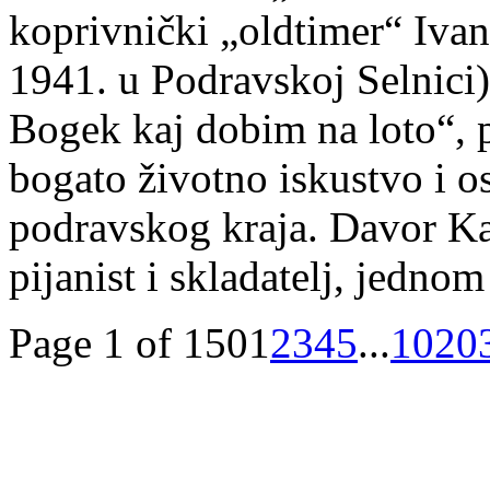
koprivnički „oldtimer“ Iva
1941. u Podravskoj Selnici
Bogek kaj dobim na loto“, 
bogato životno iskustvo i 
podravskog kraja. Davor Kajf
pijanist i skladatelj, jedno
Page 1 of 150
1
2
3
4
5
...
10
20