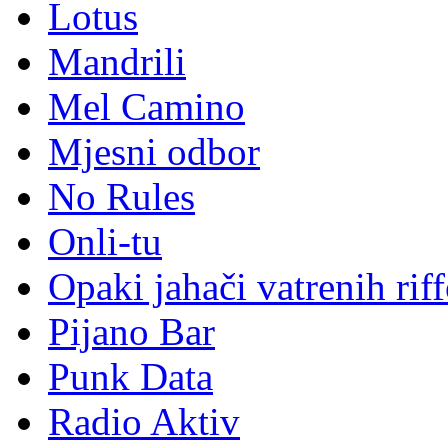
Holographic Human Ele
Hrvatske blues snage
Lili Gee
Lotus
Mandrili
Mel Camino
Mjesni odbor
No Rules
Onli-tu
Opaki jahači vatrenih rif