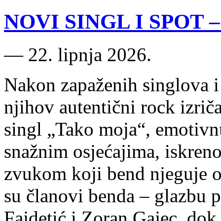
NOVI SINGL I SPOT – 
―
22. lipnja 2026.
Nakon zapaženih singlova i 
njihov autentični rock izrič
singl „Tako moja“, emotivn
snažnim osjećajima, iskren
zvukom koji bend njeguje o
su članovi benda – glazbu p
Fajdetić i Zoran Gajec, do