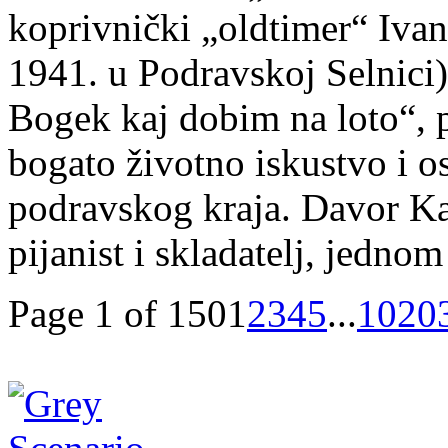
koprivnički „oldtimer“ Iva
1941. u Podravskoj Selnici
Bogek kaj dobim na loto“, 
bogato životno iskustvo i 
podravskog kraja. Davor Kajf
pijanist i skladatelj, jedno
Page 1 of 150
1
2
3
4
5
...
10
20