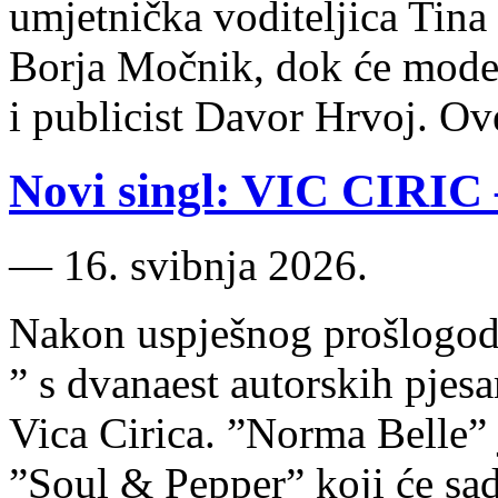
umjetnička voditeljica Tina 
Borja Močnik, dok će moder
i publicist Davor Hrvoj. O
Novi singl: VIC CIRIC
―
16. svibnja 2026.
Nakon uspješnog prošlogodi
” s dvanaest autorskih pjes
Vica Cirica. ”​Norma Belle​”
”Soul & Pepper” koji će sad