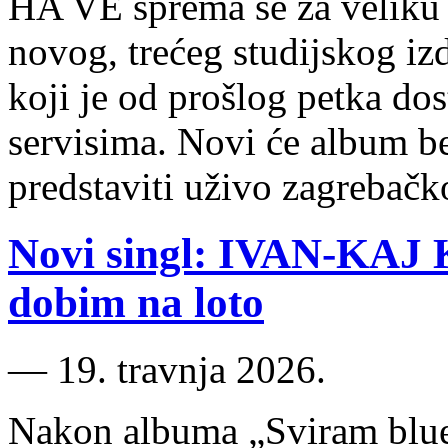
HA VE sprema se za veliku
novog, trećeg studijskog i
koji je od prošlog petka do
servisima. Novi će album be
predstaviti uživo zagrebač
Novi singl: IVAN-KAJ
dobim na loto
―
19. travnja 2026.
Nakon albuma „Sviram ​blue