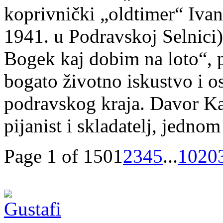
koprivnički „oldtimer“ Iva
1941. u Podravskoj Selnici
Bogek kaj dobim na loto“, 
bogato životno iskustvo i 
podravskog kraja. Davor Kajf
pijanist i skladatelj, jedno
Page 1 of 150
1
2
3
4
5
...
10
20