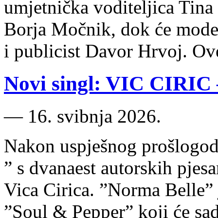
umjetnička voditeljica Tina 
Borja Močnik, dok će moder
i publicist Davor Hrvoj. O
Novi singl: VIC CIRIC
―
16. svibnja 2026.
Nakon uspješnog prošlogodi
” s dvanaest autorskih pjes
Vica Cirica. ”​Norma Belle​”
”Soul & Pepper” koji će sad