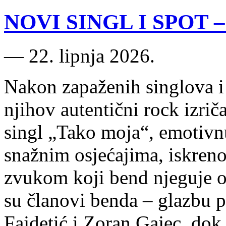
NOVI SINGL I SPOT – 
―
22. lipnja 2026.
Nakon zapaženih singlova i 
njihov autentični rock izrič
singl „Tako moja“, emotivn
snažnim osjećajima, iskren
zvukom koji bend njeguje o
su članovi benda – glazbu p
Fajdetić i Zoran Gajec, do