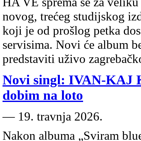
HA VE sprema se za veliku
novog, trećeg studijskog i
koji je od prošlog petka do
servisima. Novi će album be
predstaviti uživo zagrebač
Novi singl: IVAN-KAJ
dobim na loto
―
19. travnja 2026.
Nakon albuma „Sviram ​blue