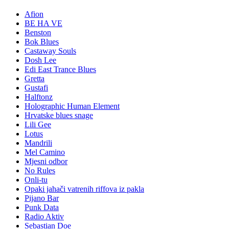
Afion
BE HA VE
Benston
Bok Blues
Castaway Souls
Dosh Lee
Edi East Trance Blues
Gretta
Gustafi
Halftonz
Holographic Human Element
Hrvatske blues snage
Lili Gee
Lotus
Mandrili
Mel Camino
Mjesni odbor
No Rules
Onli-tu
Opaki jahači vatrenih riffova iz pakla
Pijano Bar
Punk Data
Radio Aktiv
Sebastian Doe