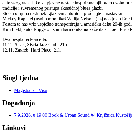
autorskog rada. Iako su pjesme nastale inspirirane njihovim osobnim i
tradicije i suvremenog pristupa akustičnoj blues glazbi.
Što su o njima rekli neki glazbeni autoriteti, pročitajte u nastavku:
Mickey Raphael (usni harmonikaš Willija Nelsona) izjavio je da Eri
Fostera te nas vrlo uspješno transportiraju u američku deltu 20-ih god
Kim Field, autor knjige o usnim harmonikama kaže da su Joe i Eric dv
Dva besplatna koncerta:
11.11. Sisak, Siscia Jazz Club, 21h
12.11. Zagreb, Hard Place, 21h
Singl tjedna
Magistralia - Visu
Događanja
7.9.2026. u 19:00 Book & Urban Sound #4 Knjižnica Kustoš
Linkovi