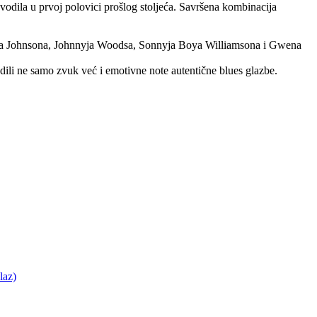
zvodila u prvoj polovici prošlog stoljeća. Savršena kombinacija
berta Johnsona, Johnnyja Woodsa, Sonnyja Boya Williamsona i Gwena
ili ne samo zvuk već i emotivne note autentične blues glazbe.
laz)