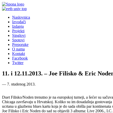
Naslovnica
Izvođači
Izdanja
Projekti
Singlovi
Spotovi
Preporuke
O nama
Kontakt
Facebook
Twitter
11. i 12.11.2013. – Joe Filisko & Eric Node
―
7. studenog 2013.
Duet Filisko/Noden trenutno je na europskoj turneji, a šećer su sač
Chicaga završavaju u Hrvatskoj. Koliko su im dosadašnja gostovanja u 
ucrtana u glazbenu blues kartu koja je do sada obišla par kontinenata s
Joe Filisko i Eric Noden do sad su objavili 3 albuma: Live 2006., I.