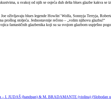
skustvima, u svakoj od njih se osjeća duh delta blues glazbe kakva se i
c i Joe oživljavaju blues legende Howlin’ Wolfa, Sonnyja Terryja, Ro
ina prošlog stoljeća. Jednostavnije rečeno – „volim njihovu glazbu!“
ojica fantastičnih glazbenika koji su sa svojom glazbom uspješno pogod
ija – I. JUDAŠ (handpan) & M. BRADAMANTE (violina) (Slobodan u