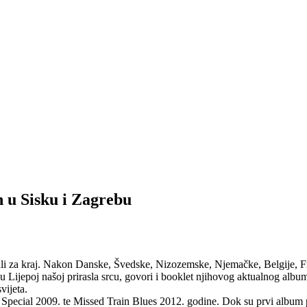
n u Sisku i Zagrebu
uvali za kraj. Nakon Danske, Švedske, Nizozemske, Njemačke, Belgije, 
Lijepoj našoj prirasla srcu, govori i booklet njihovog aktualnog albuma
vijeta.
C. Special 2009. te Missed Train Blues 2012. godine. Dok su prvi album