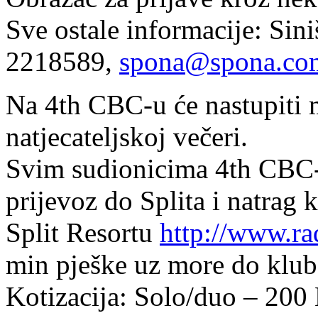
Sve ostale informacije: Sin
2218589,
spona@spona.co
Na 4th CBC-u će nastupiti
natjecateljskoj večeri.
Svim sudionicima 4th CBC-a 
prijevoz do Splita i natrag 
Split Resortu
http://www.rad
min pješke uz more do klub
Kotizacija: Solo/duo – 200