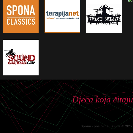
Djeca koja čitaju
Spona - poslovne usluge © 2012. 