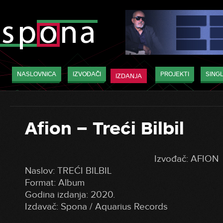
NASLOVNICA
IZVOĐAČI
PROJEKTI
SINGL
IZDANJA
Afion – Treći Bilbil
Izvođač: AFION
Naslov: TREĆI BILBIL
Format: Album
Godina izdanja: 2020.
Izdavač: Spona / Aquarius Records