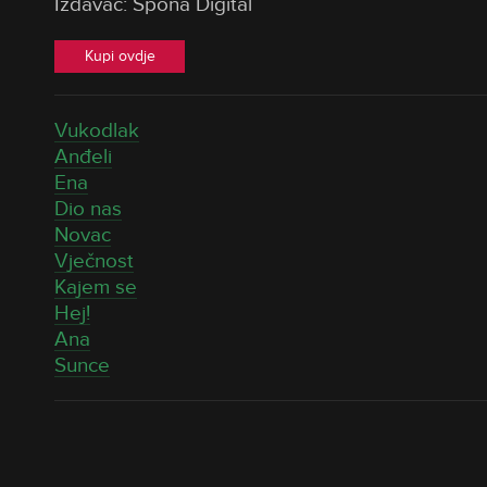
Izdavač: Spona Digital
Kupi ovdje
Vukodlak
Anđeli
Ena
Dio nas
Novac
Vječnost
Kajem se
Hej!
Ana
Sunce