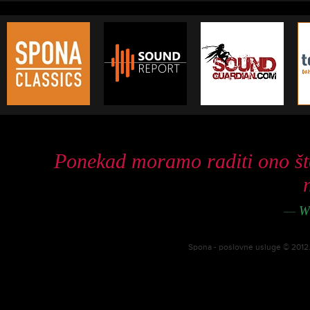
Ponekad moramo raditi ono št
—
Wi
Spona - poslovne usluge © 2012. 