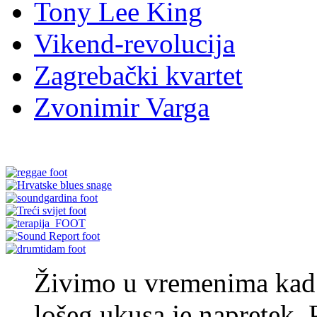
Tony Lee King
Vikend-revolucija
Zagrebački kvartet
Zvonimir Varga
Živimo u vremenima kad je
lošeg ukusa je napretek. 