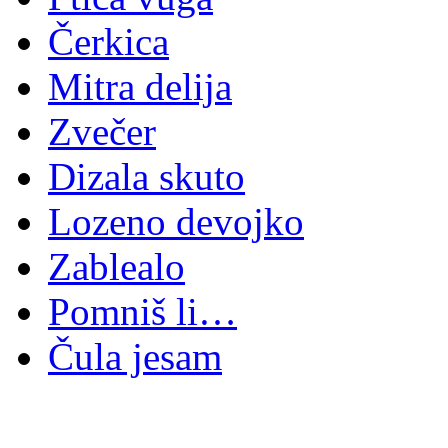
Čerkica
Mitra delija
Zvečer
Dizala skuto
Lozeno devojko
Zablealo
Pomniš li…
Čula jesam