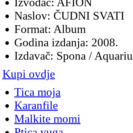
Izvođač: AFION
Naslov: ČUDNI SVATI
Format: Album
Godina izdanja: 2008.
Izdavač: Spona / Aquari
Kupi ovdje
Tica moja
Karanfile
Malkite momi
Ptica vuga