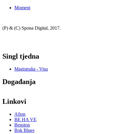
Moment
(P) & (C) Spona Digital, 2017.
Singl tjedna
Magistralia - Visu
Događanja
7.9.2026. u 19:00 Book & Urban Sound #4 Knjižnica Kustoš
Linkovi
Afion
BE HA VE
Benston