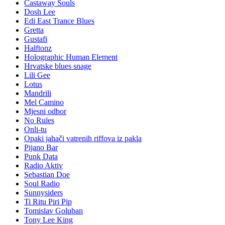
Bok Blues
Castaway Souls
Dosh Lee
Edi East Trance Blues
Gretta
Gustafi
Halftonz
Holographic Human Element
Hrvatske blues snage
Lili Gee
Lotus
Mandrili
Mel Camino
Mjesni odbor
No Rules
Onli-tu
Opaki jahači vatrenih riffova iz pakla
Pijano Bar
Punk Data
Radio Aktiv
Sebastian Doe
Soul Radio
Sunnysiders
Ti Ritu Piri Pip
Tomislav Goluban