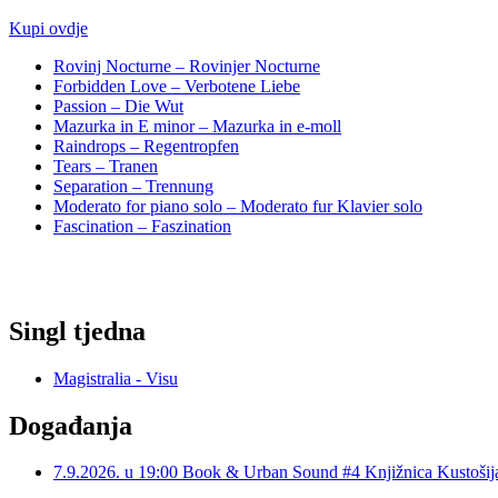
Kupi ovdje
Rovinj Nocturne – Rovinjer Nocturne
Forbidden Love – Verbotene Liebe
Passion – Die Wut
Mazurka in E minor – Mazurka in e-moll
Raindrops – Regentropfen
Tears – Tranen
Separation – Trennung
Moderato for piano solo – Moderato fur Klavier solo
Fascination – Faszination
Singl tjedna
Magistralia - Visu
Događanja
7.9.2026. u 19:00 Book & Urban Sound #4 Knjižnica Kustoš