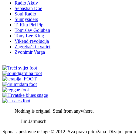
Radio Aktiv
Sebastian Doe
Soul Radio
Sunnysiders
Ti Ritu Piri Pip
Tomislav Goluban
Tony Lee King
Vikend-revolucija
Zagrebački kvartet
Zvonimir Varga
Nothing is original. Steal from anywhere.
—
Jim Jarmusch
Spona - poslovne usluge © 2012. Sva prava pridržana. Dizajn i produ