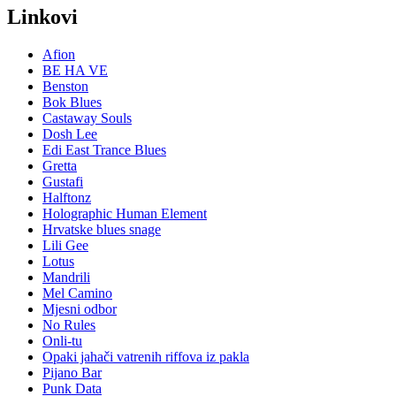
Linkovi
Afion
BE HA VE
Benston
Bok Blues
Castaway Souls
Dosh Lee
Edi East Trance Blues
Gretta
Gustafi
Halftonz
Holographic Human Element
Hrvatske blues snage
Lili Gee
Lotus
Mandrili
Mel Camino
Mjesni odbor
No Rules
Onli-tu
Opaki jahači vatrenih riffova iz pakla
Pijano Bar
Punk Data