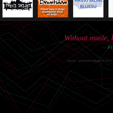
Without music, l
—
Fri
Spona - poslovne usluge © 2012. 