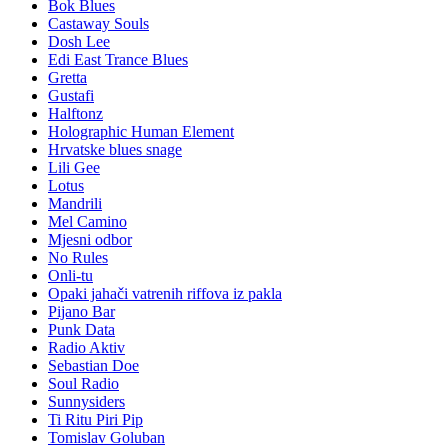
Bok Blues
Castaway Souls
Dosh Lee
Edi East Trance Blues
Gretta
Gustafi
Halftonz
Holographic Human Element
Hrvatske blues snage
Lili Gee
Lotus
Mandrili
Mel Camino
Mjesni odbor
No Rules
Onli-tu
Opaki jahači vatrenih riffova iz pakla
Pijano Bar
Punk Data
Radio Aktiv
Sebastian Doe
Soul Radio
Sunnysiders
Ti Ritu Piri Pip
Tomislav Goluban