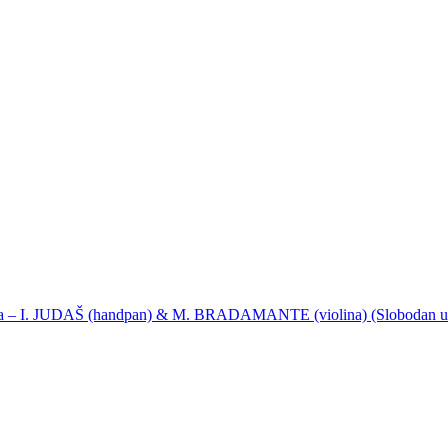
ija – I. JUDAŠ (handpan) & M. BRADAMANTE (violina) (Slobodan u