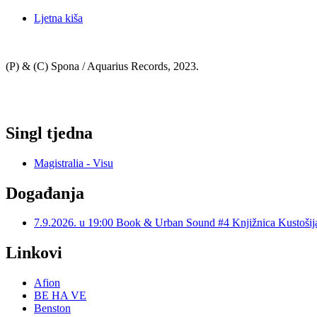
Ljetna kiša
(P) & (C) Spona / Aquarius Records, 2023.
Singl tjedna
Magistralia - Visu
Događanja
7.9.2026. u 19:00 Book & Urban Sound #4 Knjižnica Kustoš
Linkovi
Afion
BE HA VE
Benston