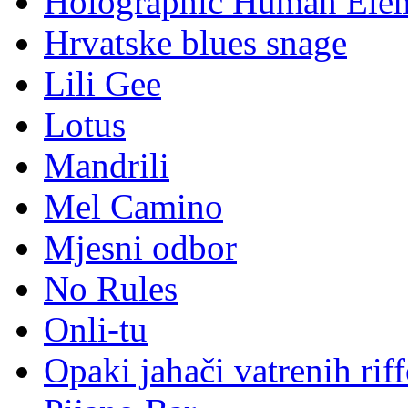
Holographic Human Ele
Hrvatske blues snage
Lili Gee
Lotus
Mandrili
Mel Camino
Mjesni odbor
No Rules
Onli-tu
Opaki jahači vatrenih rif