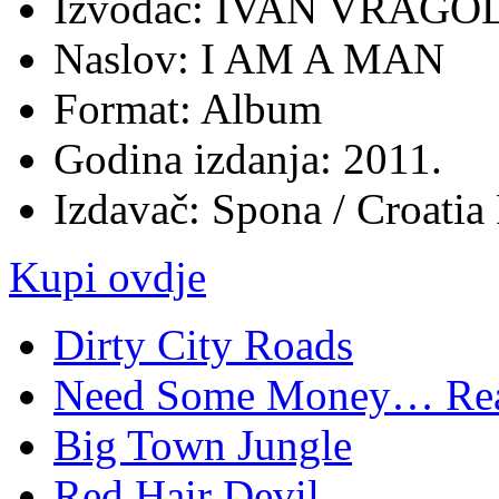
Izvođač: IVAN VRAG
Naslov: I AM A MAN
Format: Album
Godina izdanja: 2011.
Izdavač: Spona / Croatia
Kupi ovdje
Dirty City Roads
Need Some Money… Rea
Big Town Jungle
Red Hair Devil