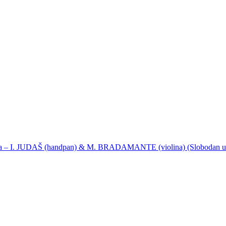
ija – I. JUDAŠ (handpan) & M. BRADAMANTE (violina) (Slobodan u