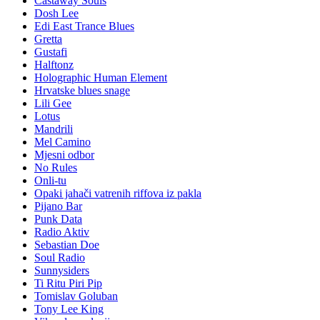
Castaway Souls
Dosh Lee
Edi East Trance Blues
Gretta
Gustafi
Halftonz
Holographic Human Element
Hrvatske blues snage
Lili Gee
Lotus
Mandrili
Mel Camino
Mjesni odbor
No Rules
Onli-tu
Opaki jahači vatrenih riffova iz pakla
Pijano Bar
Punk Data
Radio Aktiv
Sebastian Doe
Soul Radio
Sunnysiders
Ti Ritu Piri Pip
Tomislav Goluban
Tony Lee King