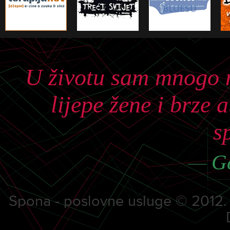
U životu sam mnogo n
lijepe žene i brze
s
—
Ge
Spona - poslovne usluge © 2012. S