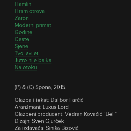
Hamlin
Hram otrova
Zaron
Moderni primat
Godine
Ceste
Sjene
Tvoj svijet
Jutro nije bajka
Na otoku
(P) & (C) Spona, 2015.
Glazba i tekst: Dalibor Farčić
Aranžmani: Luxus Lord
Glazbeni producent: Vedran Kovačić “Beli”
Dizajn: Sven Gjurček
Za izdavača: Siniša Bizović