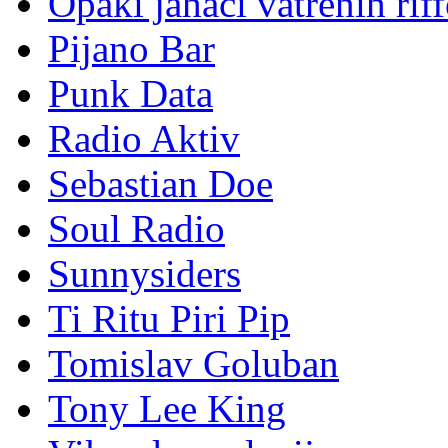
No Rules
Onli-tu
Opaki jahači vatrenih rif
Pijano Bar
Punk Data
Radio Aktiv
Sebastian Doe
Soul Radio
Sunnysiders
Ti Ritu Piri Pip