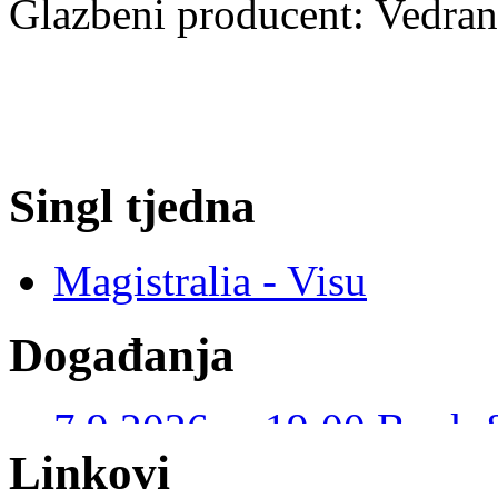
Glazbeni producent: Vedran
Singl tjedna
Magistralia - Visu
Događanja
7.9.2026. u 19:00 Book 
Kustošija – I. JUDAŠ