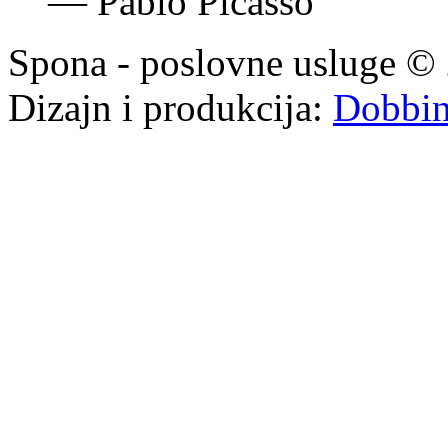
Neprijatelj svake inovati
“zdravi razum”.
—
Pablo Picasso
Spona - poslovne usluge © 
Dizajn i produkcija:
Dobbi