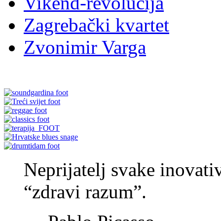
Tomislav Goluban
Tony Lee King
Vikend-revolucija
Zagrebački kvartet
Zvonimir Varga