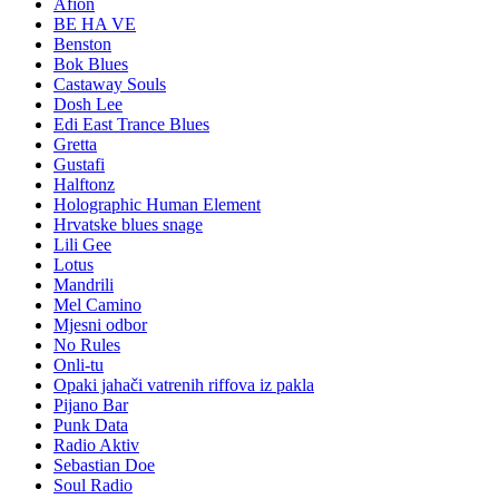
Afion
BE HA VE
Benston
Bok Blues
Castaway Souls
Dosh Lee
Edi East Trance Blues
Gretta
Gustafi
Halftonz
Holographic Human Element
Hrvatske blues snage
Lili Gee
Lotus
Mandrili
Mel Camino
Mjesni odbor
No Rules
Onli-tu
Opaki jahači vatrenih riffova iz pakla
Pijano Bar
Punk Data
Radio Aktiv
Sebastian Doe
Soul Radio