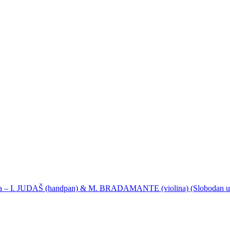
ija – I. JUDAŠ (handpan) & M. BRADAMANTE (violina) (Slobodan u