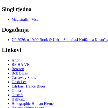
Singl tjedna
Magistralia - Visu
Događanja
7.9.2026. u 19:00 Book & Urban Sound #4 Knjižnica Kustoš
Linkovi
Afion
BE HA VE
Benston
Bok Blues
Castaway Souls
Dosh Lee
Edi East Trance Blues
Gretta
Gustafi
Halftonz
Holographic Human Element
Hrvatske blues snage