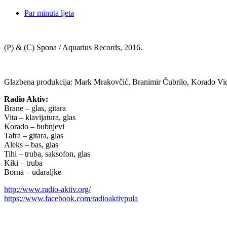
Par minuta ljeta
(P) & (C) Spona / Aquarius Records, 2016.
Glazbena produkcija: Mark Mrakovčić, Branimir Čubrilo, Korado Vi
Radio Aktiv:
Brane – glas, gitara
Vita – klavijatura, glas
Korado – bubnjevi
Tafra – gitara, glas
Aleks – bas, glas
Tihi – truba, saksofon, glas
Kiki – truba
Borna – udaraljke
http://www.radio-aktiv.org/
https://www.facebook.com/radioaktivpula