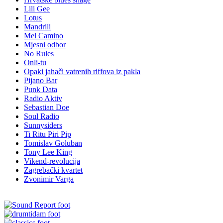
Lili Gee
Lotus
Mandrili
Mel Camino
Mjesni odbor
No Rules
Onli-tu
Opaki jahači vatrenih riffova iz pakla
Pijano Bar
Punk Data
Radio Aktiv
Sebastian Doe
Soul Radio
Sunnysiders
Ti Ritu Piri Pip
Tomislav Goluban
Tony Lee King
Vikend-revolucija
Zagrebački kvartet
Zvonimir Varga