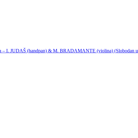
ija – I. JUDAŠ (handpan) & M. BRADAMANTE (violina) (Slobodan u