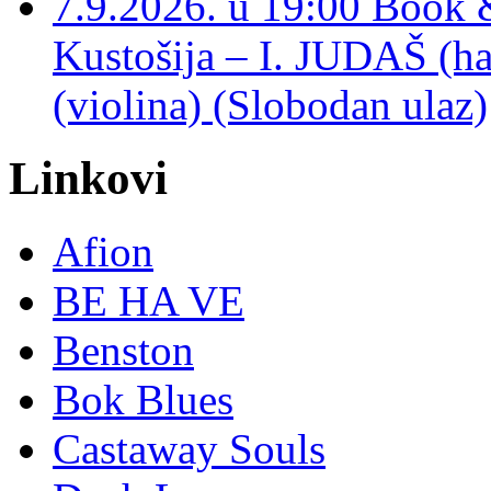
7.9.2026. u 19:00 Book 
Kustošija – I. JUDAŠ
(violina) (Slobodan ulaz)
Linkovi
Afion
BE HA VE
Benston
Bok Blues
Castaway Souls