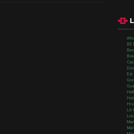
L
Afi
BE 
Ben
Bok
Cas
Dos
Edi
Gre
Gus
Hal
Hol
Hrv
Lili
Lot
Mand
Mel
Mje