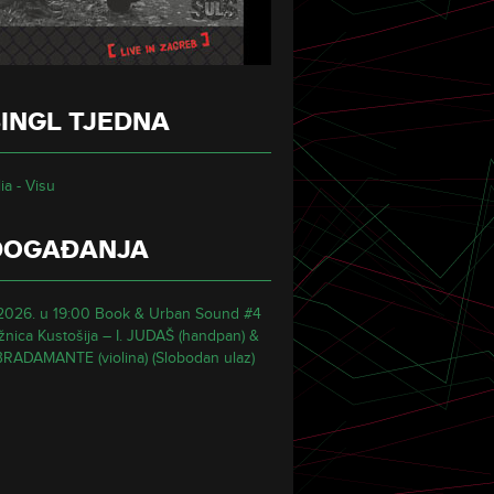
INGL TJEDNA
ia - Visu
DOGAĐANJA
.2026. u 19:00 Book & Urban Sound #4
ižnica Kustošija – I. JUDAŠ (handpan) &
BRADAMANTE (violina) (Slobodan ulaz)