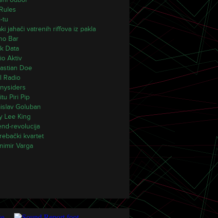
Rules
-tu
i jahači vatrenih riffova iz pakla
ano Bar
k Data
io Aktiv
astian Doe
l Radio
nysiders
itu Piri Pip
islav Goluban
y Lee King
end-revolucija
rebački kvartet
nimir Varga