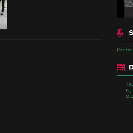
S
Magistral
7.9
Knj
M. 