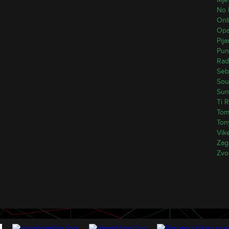
No 
Onli
Opak
Pij
Pun
Rad
Seb
Sou
Sun
Ti R
Tom
Ton
Vik
Zag
Zvo