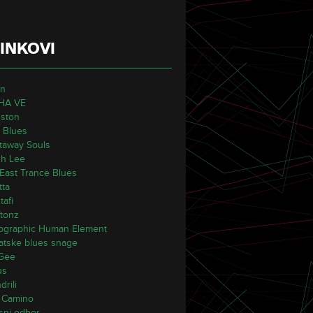
INKOVI
on
HA VE
ston
 Blues
taway Souls
h Lee
 East Trance Blues
tta
tafi
ftonz
ographic Human Element
atske blues snage
 Gee
us
rili
 Camino
sni odbor