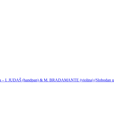
ija – I. JUDAŠ (handpan) & M. BRADAMANTE (violina) (Slobodan u