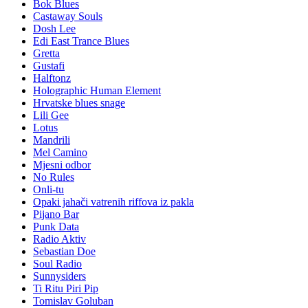
Bok Blues
Castaway Souls
Dosh Lee
Edi East Trance Blues
Gretta
Gustafi
Halftonz
Holographic Human Element
Hrvatske blues snage
Lili Gee
Lotus
Mandrili
Mel Camino
Mjesni odbor
No Rules
Onli-tu
Opaki jahači vatrenih riffova iz pakla
Pijano Bar
Punk Data
Radio Aktiv
Sebastian Doe
Soul Radio
Sunnysiders
Ti Ritu Piri Pip
Tomislav Goluban