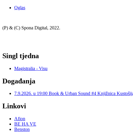
Oglas
(P) & (C) Spona Digital, 2022.
Singl tjedna
Magistralia - Visu
Događanja
7.9.2026. u 19:00 Book & Urban Sound #4 Knjižnica Kustoš
Linkovi
Afion
BE HA VE
Benston