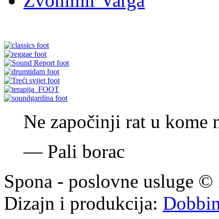
Zvonimir Varga
Ne započinji rat u kome 
—
Pali borac
Spona - poslovne usluge © 
Dizajn i produkcija:
Dobbi