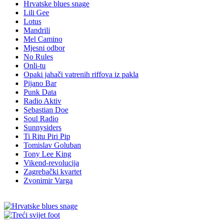
Hrvatske blues snage
Lili Gee
Lotus
Mandrili
Mel Camino
Mjesni odbor
No Rules
Onli-tu
Opaki jahači vatrenih riffova iz pakla
Pijano Bar
Punk Data
Radio Aktiv
Sebastian Doe
Soul Radio
Sunnysiders
Ti Ritu Piri Pip
Tomislav Goluban
Tony Lee King
Vikend-revolucija
Zagrebački kvartet
Zvonimir Varga