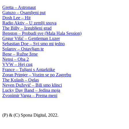
Gretta – Astronaut
Gatuzo – Osamljeni put
Dosh Lee – Hit
Radio Aktiv – U zemlji snova
The Billy – Izgubljeni grad
Benston – Probudi sve (Mala Hala Session)
Grgur Višić – Gentleman Luzer
Sebastian Doe – Svi smo mi jedno
Solarov – Ostavljam te
Bene – Ružne žene
Nensi – Oba 2
VVW – Hej cug
France – Tuljani s Antarktike
Zoran Primjer – Vozim se po Zagrebu
The Kulash – Oglas
Neven Dužević – Bili smo klinci
Lucky Day Band – Jedina moja
Zvonimir Varga – Prema meni
(P) & (C) Spona Digital, 2022.