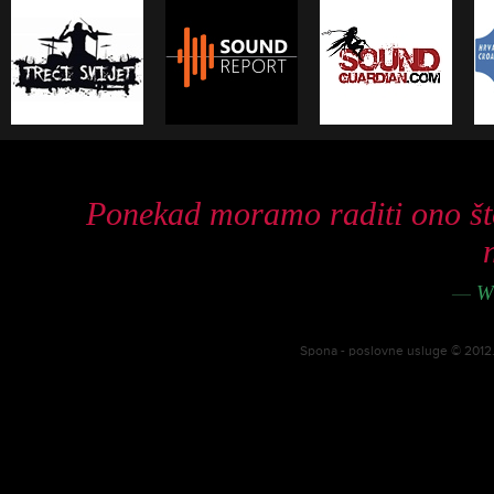
Ponekad moramo raditi ono št
—
Wi
Spona - poslovne usluge © 2012. 