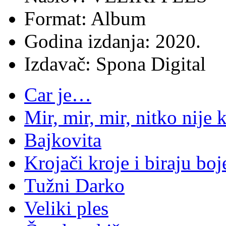
Format: Album
Godina izdanja: 2020.
Izdavač: Spona Digital
Car je…
Mir, mir, mir, nitko nije
Bajkovita
Krojači kroje i biraju bo
Tužni Darko
Veliki ples