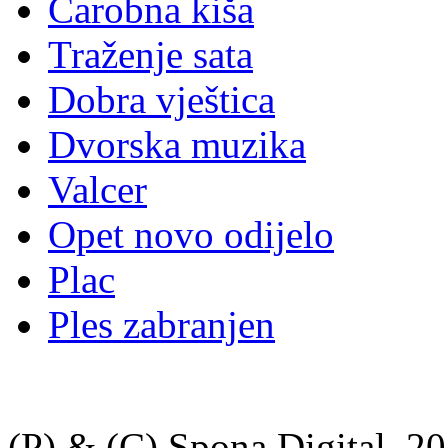
Čarobna kiša
Traženje sata
Dobra vještica
Dvorska muzika
Valcer
Opet novo odijelo
Plac
Ples zabranjen
(P) & (C) Spona Digital, 20