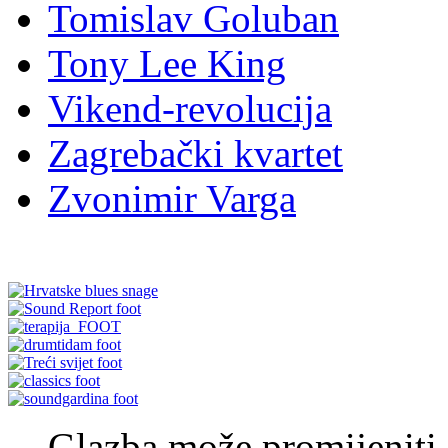
Tomislav Goluban
Tony Lee King
Vikend-revolucija
Zagrebački kvartet
Zvonimir Varga
Glazba može promijeniti s