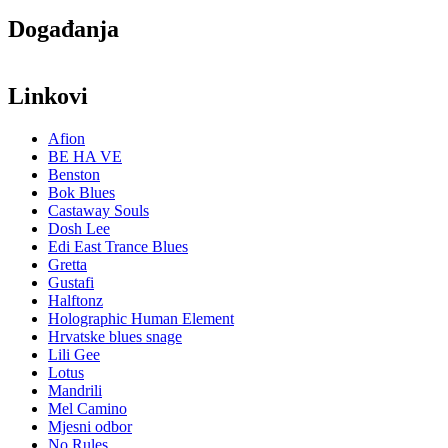
Događanja
7.9.2026. u 19:00 Book & Urban Sound #4 Knjižnica Kustoš
Linkovi
Afion
BE HA VE
Benston
Bok Blues
Castaway Souls
Dosh Lee
Edi East Trance Blues
Gretta
Gustafi
Halftonz
Holographic Human Element
Hrvatske blues snage
Lili Gee
Lotus
Mandrili
Mel Camino
Mjesni odbor