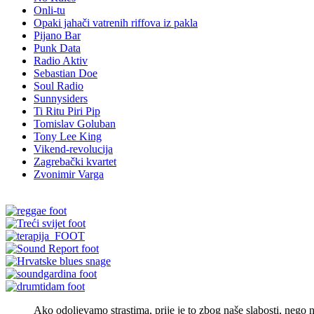
No Rules
Onli-tu
Opaki jahači vatrenih riffova iz pakla
Pijano Bar
Punk Data
Radio Aktiv
Sebastian Doe
Soul Radio
Sunnysiders
Ti Ritu Piri Pip
Tomislav Goluban
Tony Lee King
Vikend-revolucija
Zagrebački kvartet
Zvonimir Varga