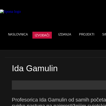
NASLOVNICA
IZDANJA
PROJEKTI
SI
IZVOĐAČI
Ida Gamulin
Profesorica Ida Gamulin od samih početak
svirke nastupa na najprestižnijim svjets