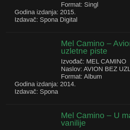
Format: Singl
Godina izdanja: 2015.
Izdavač: Spona Digital
Mel Camino – Avio
uzletne piste
Izvođač: MEL CAMINO
Naslov: AVION BEZ U
Format: Album
Godina izdanja: 2014.
Izdavač: Spona
Mel Camino – U ma
vanilije