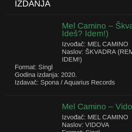
IZDANJA
Mel Camino – Škv
Ideš? Idem!)
Izvođač: MEL CAMINO
Naslov: ŠKVADRA (RE
IDEM!)
Format: Singl
Godina izdanja: 2020.
Izdavač: Spona / Aquarius Records
Mel Camino – Vid
Izvođač: MEL CAMINO
Naslov: VIDOVA