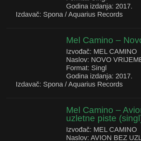
Godina izdanja: 2017.
Izdavač: Spona / Aquarius Records
Mel Camino – Novo
Izvođač: MEL CAMINO
Naslov: NOVO VRIJEM
Format: Singl
Godina izdanja: 2017.
Izdavač: Spona / Aquarius Records
Mel Camino – Avio
uzletne piste (singl
Izvođač: MEL CAMINO
Naslov: AVION BEZ U