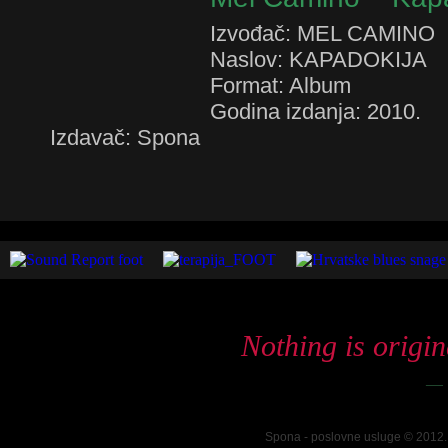
Izvođač: MEL CAMINO
Naslov: KAPADOKIJA
Format: Album
Godina izdanja: 2010.
Izdavač: Spona
Nothing is origin
—
Spona - poslovne usluge © 2012. 