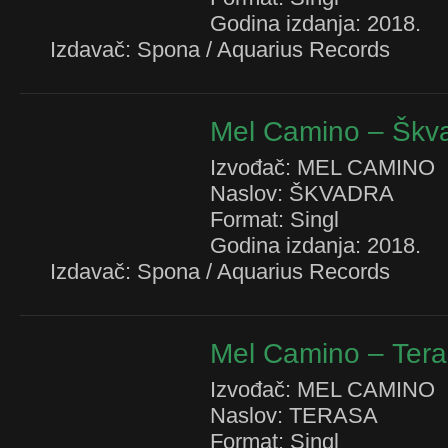
Godina izdanja: 2018.
Izdavač: Spona / Aquarius Records
Mel Camino – Škv
Izvođač: MEL CAMINO
Naslov: ŠKVADRA
Format: Singl
Godina izdanja: 2018.
Izdavač: Spona / Aquarius Records
Mel Camino – Ter
Izvođač: MEL CAMINO
Naslov: TERASA
Format: Singl