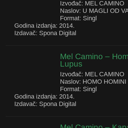
Izvođač: MEL CAMINO
Naslov: U MAGLI OD V
Format: Singl
Godina izdanja: 2014.
Izdavač: Spona Digital
Mel Camino – Hom
Lupus
Izvođač: MEL CAMINO
Naslov: HOMO HOMINI
Format: Singl
Godina izdanja: 2014.
Izdavač: Spona Digital
Mel Camino – Kap