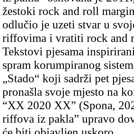
žestoki rock and roll margin
odlučio je uzeti stvar u svo
riffovima i vratiti rock and 
Tekstovi pjesama inspirira
spram korumpiranog sistema
„Stado“ koji sadrži pet pje
pronašla svoje mjesto na k
“XX 2020 XX” (Spona, 2020
riffova iz pakla” upravo do
će biti objavljen uskoro.