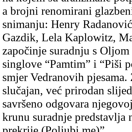
a brojni renomirani glazbeni
snimanju: Henry Radanović,
Gazdik, Lela Kaplowitz, M
započinje suradnju s Oljom 
singlove “Pamtim” i “Piši p
smjer Vedranovih pjesama. Z
slučajan, već prirodan slije
savršeno odgovara njegovoj o
krunu suradnje predstavlja
prekrije (Poljubi me)”.