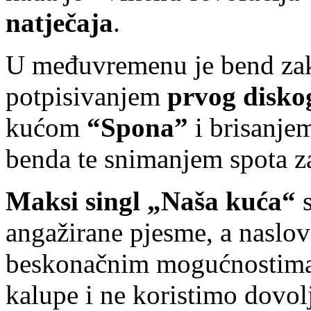
natječaja
.
U međuvremenu je bend zak
potpisivanjem
prvog disko
kućom
“Spona”
i brisanje
benda te snimanjem spota z
Maksi singl „Naša kuća“
s
angažirane pjesme, a naslo
beskonačnim mogućnostima, 
kalupe i ne koristimo dovol