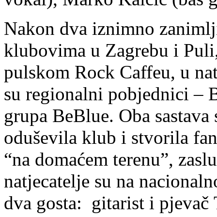
Nakon dva iznimno zanimlji
klubovima u Zagrebu i Puli
pulskom Rock Caffeu, u natje
su regionalni pobjednici – 
grupa BeBlue. Oba sastava 
oduševila klub i stvorila fa
“na domaćem terenu”, zasl
natjecatelje su na nacionaln
dva gosta: gitarist i pjeva