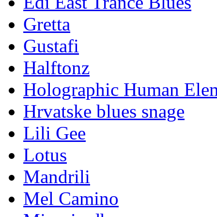
Edi East Trance Blues
Gretta
Gustafi
Halftonz
Holographic Human Ele
Hrvatske blues snage
Lili Gee
Lotus
Mandrili
Mel Camino