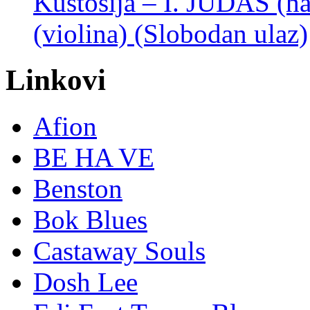
Kustošija – I. JUDAŠ
(violina) (Slobodan ulaz)
Linkovi
Afion
BE HA VE
Benston
Bok Blues
Castaway Souls
Dosh Lee