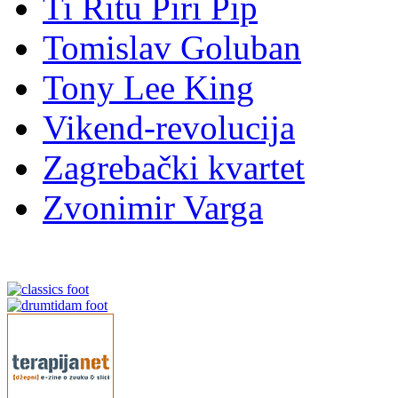
Ti Ritu Piri Pip
Tomislav Goluban
Tony Lee King
Vikend-revolucija
Zagrebački kvartet
Zvonimir Varga