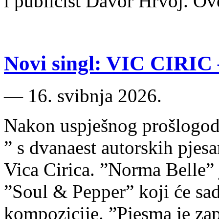
i publicist Davor Hrvoj. O
Novi singl: VIC CIRIC
―
16. svibnja 2026.
Nakon uspješnog prošlogodi
” s dvanaest autorskih pjes
Vica Cirica. ”​Norma Belle​”
”Soul & Pepper” koji će sad
kompozicije. ”Pjesma je zap