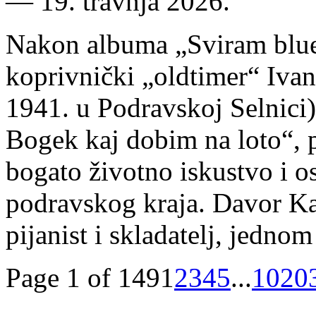
―
19. travnja 2026.
Nakon albuma „Sviram ​blue
koprivnički „oldtimer“ Iva
1941. u Podravskoj Selnici
Bogek kaj dobim na loto“, 
bogato životno iskustvo i 
podravskog kraja. Davor Kajf
pijanist i skladatelj, jedno
Page 1 of 149
1
2
3
4
5
...
10
20