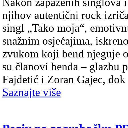
Nakon zapaženih singlova i 
njihov autentični rock izrič
singl „Tako moja“, emotivn
snažnim osjećajima, iskren
zvukom koji bend njeguje o
su članovi benda – glazbu p
Fajdetić i Zoran Gajec, do
Saznajte više