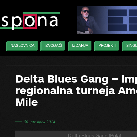
NASLOVNICA
IZVOĐAČI
IZDANJA
PROJEKTI
SINGL
Delta Blues Gang – Im
regionalna turneja Am
Mile
―
30. prosinca 2014.
Delta Blues Gang (Pula)