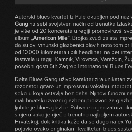
Autorski blues kvartet iz Pule okupljen pod na
Gang
na sebi svojstven način od trenutka izlas
je više od 20 koncerata u regiji promoviravši svo
album
„American Mile“
. Brojka zvuči zaista impre
da su ovi vrhunski glazbenici plavih nota tom pril
od 10.000 kilometara i bili headlineri na pet inte
festivala u regiji: Kamnik, Virovitica, Varaždin, Žu
posebni gosti 5th Zagreb International Blues Fes
Delta Blues Gang uživo karakterizira unikatan z
rezonator gitare uz impresivnu vokalnu interpretac
sekciju koja ostavlja bez daha. Njihovi furiozni n
mali hrvatski izvozni glazbeni proizvod za glazb
ljubitelje blues glazbe. Pohvale organizatora blue
smjeru kako je riječ o trenutno najboljem auto
Hrvatskoj, dok kritika kaže da se dugo na ex Yu 
pojavio ovako originalan i kvalitetan blues sas