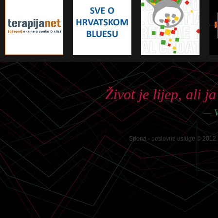
Život je lijep, ali
—
V
Spona - poslovne usluge © 2012. 