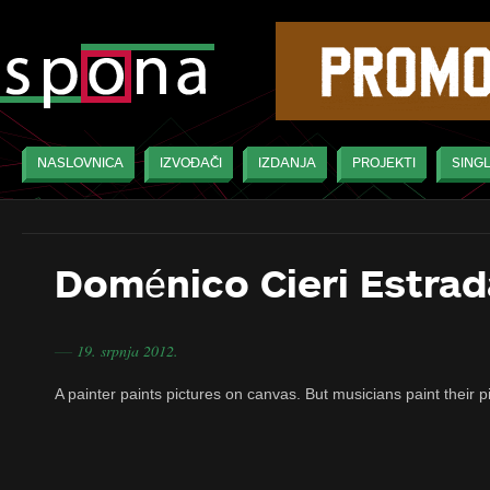
NASLOVNICA
IZVOĐAČI
IZDANJA
PROJEKTI
SINGL
Doménico Cieri Estrad
19. srpnja 2012.
―
A painter paints pictures on canvas. But musicians paint their p