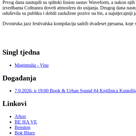
Prvog dana nastupili su splitski fusion sastav Waveform, a nakon njih 
izvedbama Coltranea doveli atmosferu do usijanja. Drugog dana nastup
oduševila su publiku i dobili zaslužene pozive na bis, a najutjecajnij
Dvostruka jazz festivalska kompilacija sadrži dvadeset pjesama, koje s
Singl tjedna
Magistralia - Visu
Događanja
7.9.2026. u 19:00 Book & Urban Sound #4 Knjižnica Kustoš
Linkovi
Afion
BE HA VE
Benston
Bok Blues