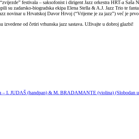
“zvijezde” festivala – saksofonist i dirigent Jazz orkestra HRT-a Saša 
ili su zadarsko-biogradska ekipa Elena Stella & A.J. Jazz Trio te fant
i jazz novinar u Hrvatskoj Davor Hrvoj (“Vrijeme je za jazz”) već je prv
u izvedene od četiri vrhunska jazz sastava. Uživajte u dobroj glazbi!
ija – I. JUDAŠ (handpan) & M. BRADAMANTE (violina) (Slobodan u