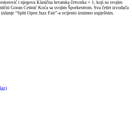
Nestorović i njegova Klasična hrvatska četvorka + 1, koji su svojim
astični Goran Cetinić Koća sa svojim Šporkestrom. Sva četiri izvođača
o izdanje “Split Open Jazz Fair”-a ocijenio iznimno uspješnim.
laz)