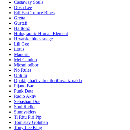
Castaway Souls
Dosh Lee
Edi East Trance Blues
Gretta
Gustafi
Halftonz
Holographic Human Element
Hrvatske blues snage
Lili Gee
Lotus
Mandrili
Mel Camino
Mjesni odbor
No Rules
Onli-tu
Opaki jahači vatrenih riffova iz pakla
Pijano Bar
Punk Data
Radio Aktiv
Sebastian Doe
Soul Radio
Sunnysiders
Ti Ritu Piri Pip
Tomislav Goluban
Tony Lee King