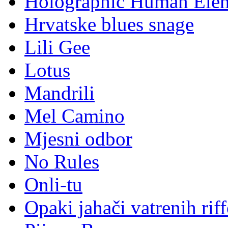
Holographic Human Ele
Hrvatske blues snage
Lili Gee
Lotus
Mandrili
Mel Camino
Mjesni odbor
No Rules
Onli-tu
Opaki jahači vatrenih rif