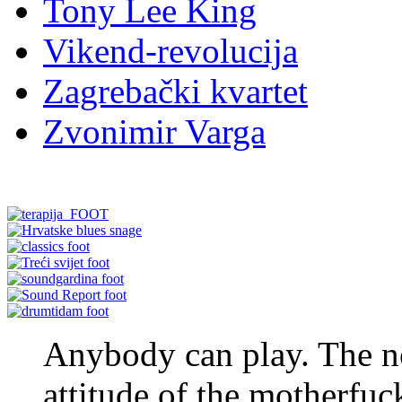
Tony Lee King
Vikend-revolucija
Zagrebački kvartet
Zvonimir Varga
Anybody can play. The no
attitude of the motherfuc