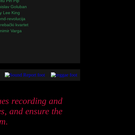
itu Piri Pip
islav Goluban
y Lee King
end-revolucija
rebački kvartet
nimir Varga
ues recording and
s, and ensure the
rm.