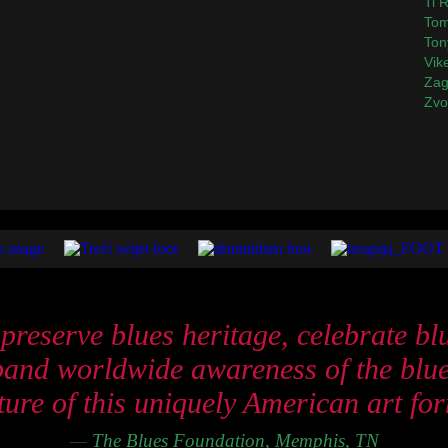
Ti R
Tom
Ton
Vik
Zag
Zvo
preserve blues heritage, celebrate bl
and worldwide awareness of the blue
ture of this uniquely American art fo
—
The Blues Foundation, Memphis, TN