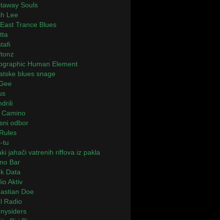
taway Souls
h Lee
 East Trance Blues
tta
tafi
ftonz
ographic Human Element
atske blues snage
 Gee
us
drili
 Camino
sni odbor
Rules
-tu
i jahači vatrenih riffova iz pakla
ano Bar
k Data
io Aktiv
astian Doe
l Radio
nysiders