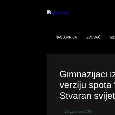
NASLOVNICA
IZVOĐAČI
IZ
Gimnazijaci i
verziju spota
Stvaran svijet
23. prosinca 2015.
―