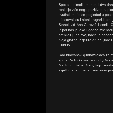
Spot su snimali i montirali dva da
reakcije više nego pozitivne, u pl
zvučati, može se pogledati u posle
učestovali su i njeni drugari iz d
Stanojević, Ana Carević, Ksenija Ga
“Spot nas je jako ugodno iznenadi
prenijeli ju na svoj način, a poseb
tvoja glazba inspirira druge ljude 
Čubrilo.
Rad budvanski gimnazijalaca za sv
spota Radio Aktiva za singl „Ovo 
Martinom Geber Geby koji trenutno
svjetlo dana ugledati sredinom jan