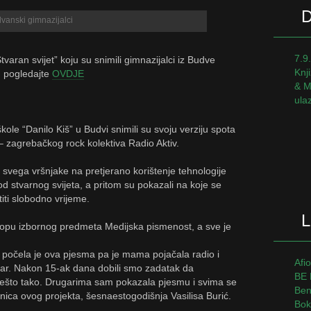
vanski gimnazijalci
7.9
tvaran svijet” koju su snimili gimnazijalci iz Budve
Knj
pogledajte
OVDJE
& M
ula
kole “Danilo Kiš” u Budvi snimili su svoju verziju spota
– zagrebačkog rock kolektiva Radio Aktiv.
ije svega vršnjake na pretjerano korištenje tehnologije
od stvarnog svijeta, a pritom su pokazali na koje se
iti slobodno vrijeme.
L
klopu izbornog predmeta Medijska pismenost, a sve je
počela je ova pjesma pa je mama pojačala radio i
Afi
var. Nakon 15-ak dana dobili smo zadatak da
BE 
i nešto tako. Drugarima sam pokazala pjesmu i svima se
Ben
etnica ovog projekta, šesnaestogodišnja Vasilisa Burić.
Bok