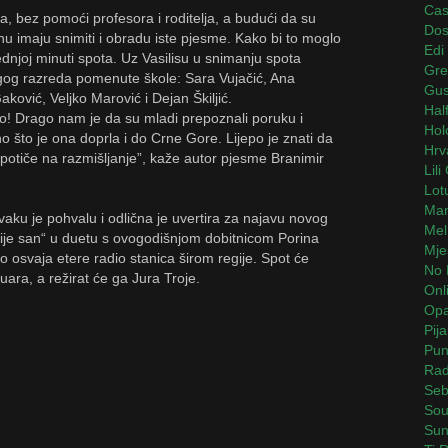
Cas
na, bez pomoći profesora i roditelja, a budući da su
Dos
anu imaju snimiti i obradu iste pjesme. Kako bi to moglo
Edi
dnjoj minuti spota. Uz Vasilisu u snimanju spota
Gre
rugog razreda pomenute škole: Sara Vujačić, Ana
Gus
ković, Veljko Marović i Dejan Škiljić.
Hal
o! Drago nam je da su mladi prepoznali poruku i
Hol
no što je ona doprla i do Crne Gore. Lijepo je znati da
Hrv
i potiče na razmišljanje”, kaže autor pjesme Branimir
Lili
Lot
Man
aku je pohvalu i odlična je uvertira za najavu novog
Mel
nije san“ u duetu s ovogodišnjom dobitnicom Porina
Mje
 osvaja etere radio stanica širom regije. Spot će
No 
uara, a režirat će ga Jura Troje.
Onli
Opak
Pij
Pun
Rad
Seb
Sou
Sun