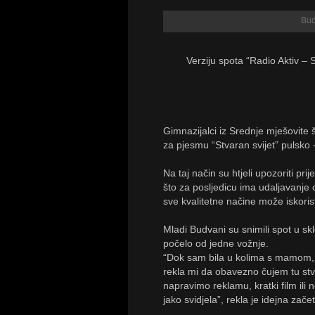
Bud
Verziju spota “Radio Aktiv – S
Gimnazijalci iz Srednje mješovite š
za pjesmu “Stvaran svijet” pulsko 
Na taj način su htjeli upozoriti pr
što za posljedicu ima udaljavanje 
sve kvalitetne načine može iskorist
Mladi Budvani su snimili spot u s
počelo od jedne vožnje.
“Dok sam bila u kolima s mamom, 
rekla mi da obavezno čujem tu st
napravimo reklamu, kratki film il
jako svidjela”, rekla je idejna zač