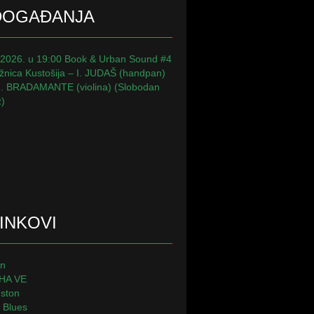
DOGAĐANJA
.2026. u 19:00 Book & Urban Sound #4
ižnica Kustošija – I. JUDAŠ (handpan)
. BRADAMANTE (violina) (Slobodan
z)
INKOVI
on
HA VE
ston
 Blues