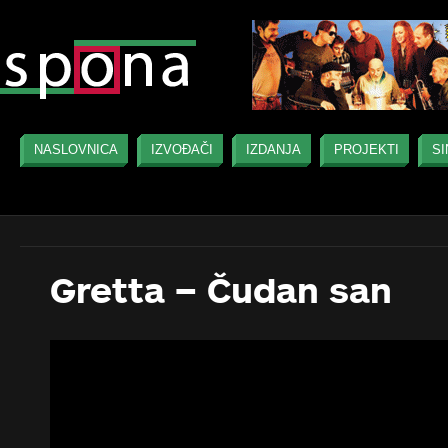
NASLOVNICA
IZVOĐAČI
IZDANJA
PROJEKTI
SI
Gretta – Čudan san