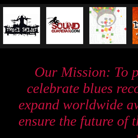
Our Mission: To p
celebrate blues re
expand worldwide aw
ensure the future of 