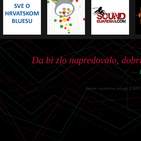
Da bi zlo napredovalo, dobri 
—
Spona - poslovne usluge © 2012. 