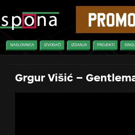
NASLOVNICA
IZVOĐAČI
IZDANJA
PROJEKTI
SINGL
Grgur Višić – Gentlem