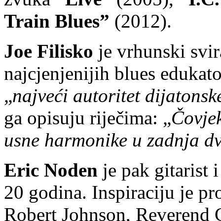
Train Blues”
(2012).
Joe Filisko
je vrhunski svi
najcjenjenijih blues edukato
„
najveći autoritet dijatons
ga opisuju riječima: „
Čovjek
usne harmonike u zadnja dv
Eric Noden
je pak gitarist 
20 godina. Inspiraciju je p
Robert Johnson, Reverend G