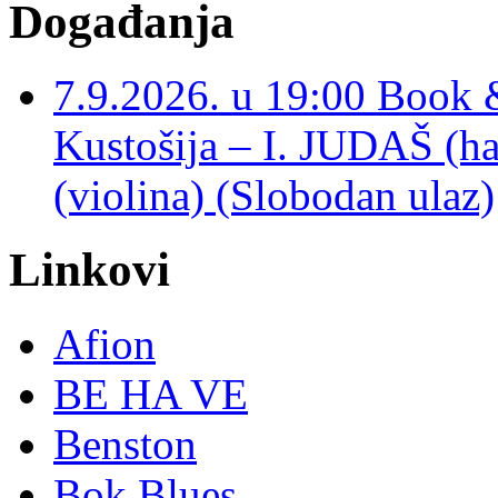
Događanja
7.9.2026. u 19:00 Book 
Kustošija – I. JUDAŠ
(violina) (Slobodan ulaz)
Linkovi
Afion
BE HA VE
Benston
Bok Blues