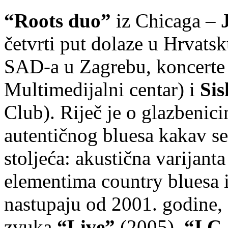
“Roots duo”
iz Chicaga –
četvrti put dolaze u Hrvats
SAD-a u Zagrebu, koncerte 
Multimedijalni centar) i
Si
Club). Riječ je o glazbenic
autentičnog bluesa kakav se
stoljeća: akustična varijanta
elementima country bluesa i
nastupaju od 2001. godine, a
zvuka
“Live”
(2005),
“I.C.