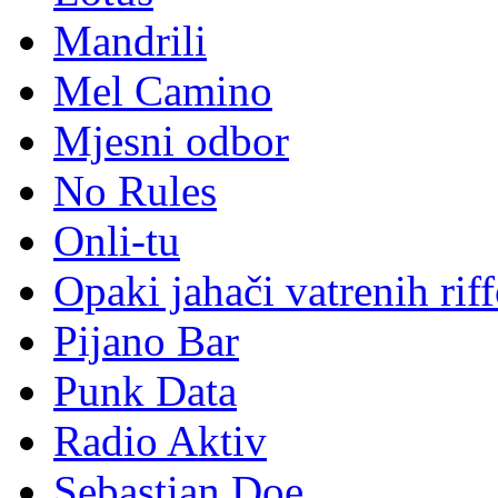
Hrvatske blues snage
Lili Gee
Lotus
Mandrili
Mel Camino
Mjesni odbor
No Rules
Onli-tu
Opaki jahači vatrenih rif
Pijano Bar