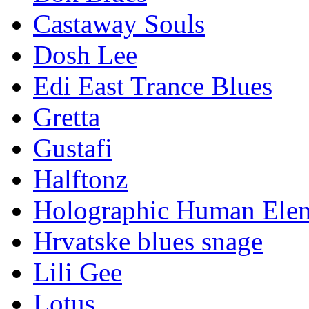
BE HA VE
Benston
Bok Blues
Castaway Souls
Dosh Lee
Edi East Trance Blues
Gretta
Gustafi
Halftonz
Holographic Human Ele