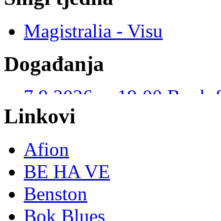
Magistralia - Visu
Događanja
7.9.2026. u 19:00 Book 
Kustošija – I. JUDAŠ
(violina) (Slobodan ulaz)
Linkovi
Afion