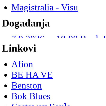
Magistralia - Visu
Događanja
7.9.2026. u 19:00 Book 
Kustošija – I. JUDAŠ
(violina) (Slobodan ulaz)
Linkovi
Afion
BE HA VE