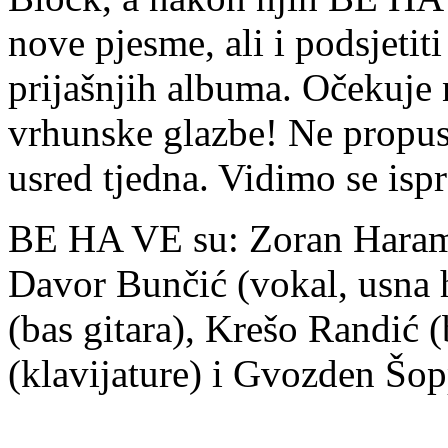
nove pjesme, ali i podsjetit
prijašnjih albuma. Očekuje n
vrhunske glazbe! Ne propust
usred tjedna. Vidimo se isp
BE HA VE su: Zoran Haraminč
Davor Bunčić (vokal, usna 
(bas gitara), Krešo Randić 
(klavijature) i Gvozden Šopp