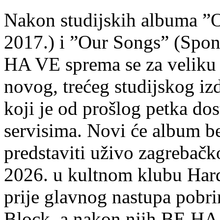
Nakon studijskih albuma ”
2017.) i ”Our Songs” (Spon
HA VE sprema se za veliku
novog, trećeg studijskog i
koji je od prošlog petka do
servisima. Novi će album be
predstaviti uživo zagrebačko
2026. u kultnom klubu Hard
prije glavnog nastupa pobri
Block, a nakon njih BE HA V