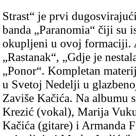
Strast“ je prvi dugosviraju
banda „Paranomia“ čiji su i
okupljeni u ovoj formaciji.
„Rastanak“, „Gdje je nestala
„Ponor“. Kompletan materij
u Svetoj Nedelji u glazbeno
Zaviše Kačića. Na albumu s
Krezić (vokal), Marija Vuku
Kačića (gitare) i Armanda Fi