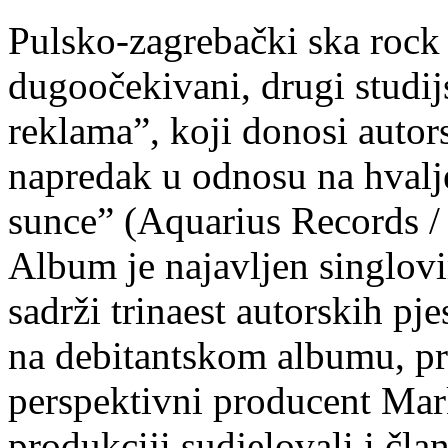
Pulsko-zagrebački ska rock 
dugoočekivani, drugi studi
reklama”, koji donosi autors
napredak u odnosu na hvalje
sunce” (Aquarius Records /
Album je najavljen singlovim
sadrži trinaest autorskih p
na debitantskom albumu, pr
perspektivni producent Mar
produkciji sudjelovali i čl