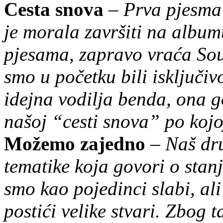
Cesta snova
–
Prva pjesma 
je morala završiti na album
pjesama, zapravo vraća Sou
smo u početku bili isključi
idejna vodilja benda, ona 
našoj “cesti snova” po kojo
Možemo zajedno
–
Naš dru
tematike koja govori o stan
smo kao pojedinci slabi, a
postići velike stvari. Zbog