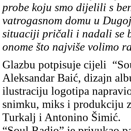
probe koju smo dijelili s 
vatrogasnom domu u Dugoj R
situaciji pričali i nadali s
onome što najviše volimo rad
Glazbu potpisuje cijeli “So
Aleksandar Baić, dizajn al
ilustraciju logotipa napravi
snimku, miks i produkciju 
Turkalj i Antonino Šimić.
“Soul Radio” je privukao pa