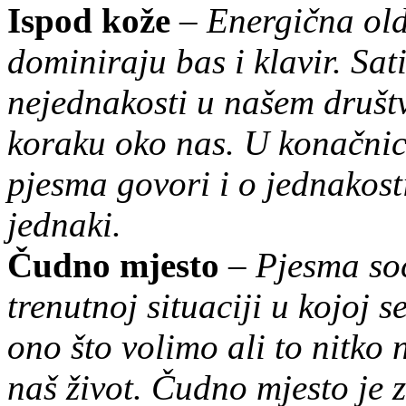
Ispod kože
–
Energična old 
dominiraju bas i klavir. Sat
nejednakosti u našem društ
koraku oko nas. U konačnici
pjesma govori i o jednakosti
jednaki.
Čudno mjesto
–
Pjesma soc
trenutnoj situaciji u kojoj 
ono što volimo ali to nitko n
naš život. Čudno mjesto je 