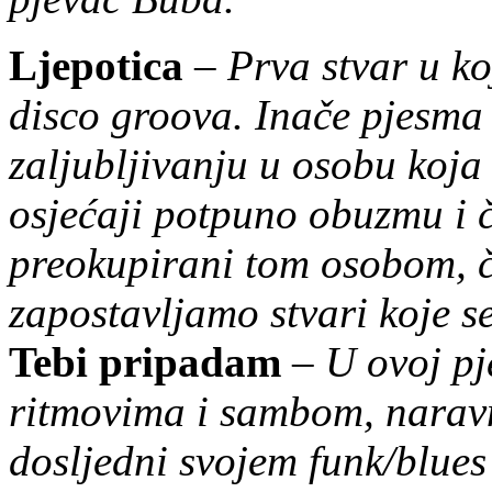
Ljepotica
–
Prva stvar u ko
disco groova. Inače pjesma 
zaljubljivanju u osobu koja
osjećaji potpuno obuzmu i 
preokupirani tom osobom, 
zapostavljamo stvari koje s
Tebi pripadam
–
U ovoj pje
ritmovima i sambom, naravn
dosljedni svojem funk/blues i