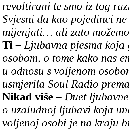
revoltirani te smo iz tog ra
Svjesni da kao pojedinci n
mijenjati… ali zato možemo
Ti
–
Ljubavna pjesma koja 
osobom, o tome kako nas em
u odnosu s voljenom osobom
usmjerila Soul Radio prema 
Nikad više
–
Duet ljubavne
o uzaludnoj ljubavi koja u
voljenoj osobi je na kraju 